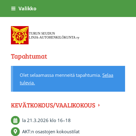
Siirry
Valikko
sivun
sisältöön
Turun Seudun Linja-autohenki
Tapahtumat
Olet selaamassa menneitä tapahtumia.
Selaa
tulevia.
KEVÄTKOKOUS/VAALIKOKOUS
la 21.3.2026
klo 16
–
18
AKT:n osastojen kokoustilat