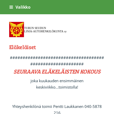
Siirry
Valikko
sivun
sisältöön
Turun Seudun Linja-autohenki
Eläkeläiset
#####################################
#####################
SEURAAVA ELÄKELÄISTEN KOKOUS
joka kuukauden ensimmäinen
keskiviikko...toimistolla!
Yhteyshenkilönä toimii Pentti Laukkanen 040-5878
216