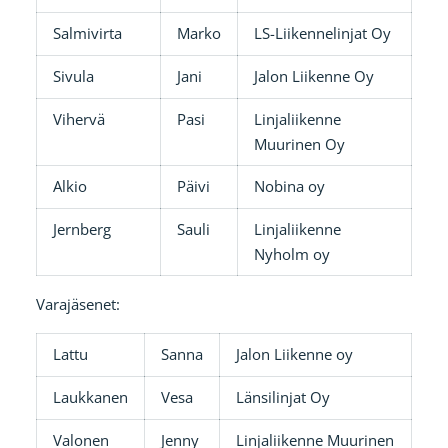
Salmivirta
Marko
LS-Liikennelinjat Oy
Sivula
Jani
Jalon Liikenne Oy
Vihervä
Pasi
Linjaliikenne
Muurinen Oy
Alkio
Päivi
Nobina oy
Jernberg
Sauli
Linjaliikenne
Nyholm oy
Varajäsenet:
Lattu
Sanna
Jalon Liikenne oy
Laukkanen
Vesa
Länsilinjat Oy
Valonen
Jenny
Linjaliikenne Muurinen