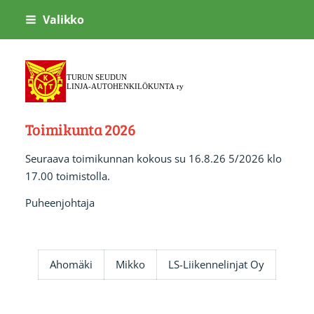
Siirry
Valikko
sivun
sisältöön
Turun Seudun Linja-autohenki
Toimikunta 2026
Seuraava toimikunnan kokous su 16.8.26 5/2026 klo
17.00 toimistolla.
Puheenjohtaja
Ahomäki
Mikko
LS-Liikennelinjat Oy