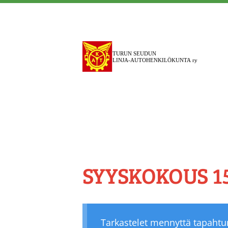
Siirry
sivun
sisältöön
Turun Seudun Linja-a
SYYSKOKOUS 15
Tarkastelet mennyttä tapaht