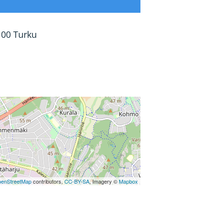
100 Turku
enStreetMap
contributors,
CC-BY-SA
, Imagery ©
Mapbox