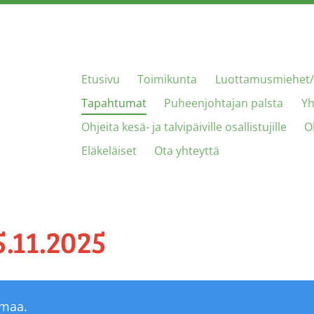
Etusivu
Toimikunta
Luottamusmiehet/
utohenkilökunta ry
Tapahtumat
Puheenjohtajan palsta
Yh
Ohjeita kesä- ja talvipäiville osallistujille
O
Eläkeläiset
Ota yhteyttä
.11.2025
umaa.