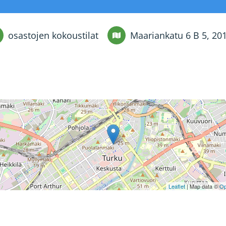
osastojen kokoustilat
Maariankatu 6 B 5, 20
Leaflet
| Map data ©
Op