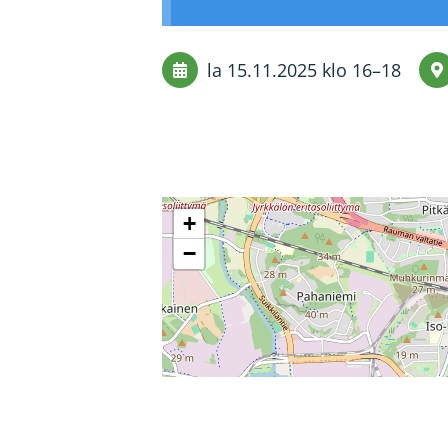
la 15.11.2025
klo 16
–
18
+
−